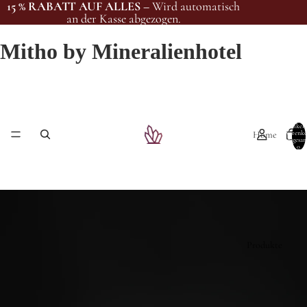
15 % RABATT AUF ALLES –
Wird automatisch
an der Kasse abgezogen.
Mitho by Mineralienhotel
Artikel
Home
Warenko
insgesam
0
Produkte